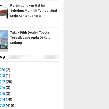
Pertimbangkan Hal Ini
Sebelum Memilih Tempat Jual
Meja Kantor Jakarta
Taktik Pilih Dealer Toyota
Terbaik yang Anda Di Kota
Malang
log
020
(2)
018
(1)
017
(28)
016
(3)
015
(3)
014
(78)
012
(410)