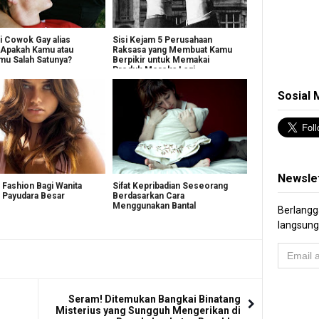
ri Cowok Gay alias
Sisi Kejam 5 Perusahaan
Apakah Kamu atau
Raksasa yang Membuat Kamu
u Salah Satunya?
Berpikir untuk Memakai
Produk Mereka Lagi
Sosial 
Newsle
 Fashion Bagi Wanita
Sifat Kepribadian Seseorang
 Payudara Besar
Berdasarkan Cara
Menggunakan Bantal
Berlangga
langsung
Seram! Ditemukan Bangkai Binatang
Misterius yang Sungguh Mengerikan di