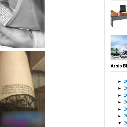
Arsip B
►
2
►
2
►
2
►
2
►
2
►
2
▼
2