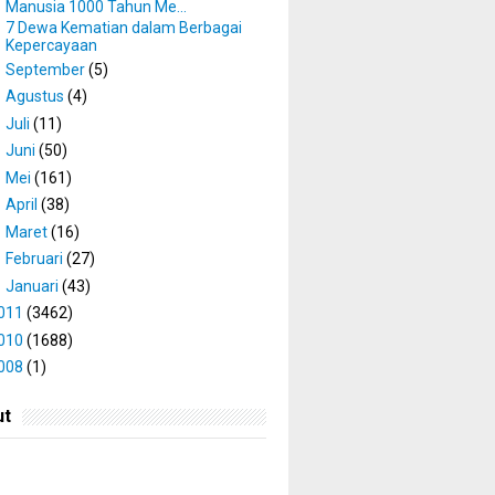
Manusia 1000 Tahun Me...
7 Dewa Kematian dalam Berbagai
Kepercayaan
►
September
(5)
►
Agustus
(4)
►
Juli
(11)
►
Juni
(50)
►
Mei
(161)
►
April
(38)
►
Maret
(16)
►
Februari
(27)
►
Januari
(43)
011
(3462)
010
(1688)
008
(1)
ut